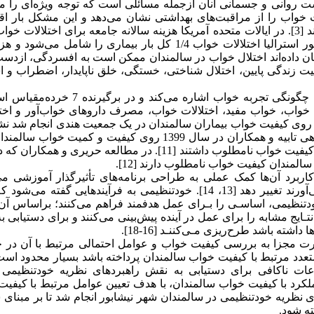
اشت روانی و جسمانی آنان ازجمله مسائلی است که توجه ویژه‌ای را م
لالات خواب را از مراقبت‌های بهداشتی نشان می‌دهد و این مشکل بار ا
قابل‌توجهی را بر بیماران و سیستم‌های مراقبت بهداشتی تحمیل می‌کند [3]. در ایالات متحده آمریکا هزینه سالانه جامعه برای اختلال
بزرگسال در حدود ده‌ها بیلیون دلار تخمین زده شده است [4]. در کشور استرالیا اختلالات خواب 1/4 کل بار بیماری را شام
ون دلار در سال 2004 بوده است [5]. تحقیقات نشان داده‌اند اختلال خواب در سالمندان ممکن است به افسردگی، 
یت زندگی پایین، اختلال شناختی، خستگی، خلق ناپایدار، اضطراب و ا
کیفیت خواب یک مفهوم عمده در امور بالینی و تحقیقات است که به چگونگی تجربه خواب اشاره می‌
خواب، خواب مفید، اختلالات خواب، مصرف داروهای خواب‌آور و اختل
انه است [9]. مطالعه سنها و همکاران در سال 2020 که بر روی کیفیت خواب بیماران سالمندان در یک جمعیت هندی انجام ش
78 درصد از افراد موردمطالعه کیفیت ضعیف دارند [10]. مطالعه امراهی تابیه و همکاران در سال 1399 روی کیفیت و کم
نقده انجام شده است، نشان داد بیش از 42/7 درصد افراد موردمطالعه کیفیت خواب نامطلوب داشتند [11]. در مطالعه حریر
برد آن‌ها کمک عملی به طراحی برنامه‌های تأثیرگذار آموزشی می‌
به‌طوری‌که بتواند رفتارهایی را که برای جامعه مشکلاتی را به بار می‌آورند تغییر دهد [13، 14]. خودتنظیمی به فرآیندهایی گف
ود را کنترل می‌کنند [15]. راهبردهـای خـودتنظیمی، اساسـی را بـرای عمل هدفمند فراهم می‌کنند؛ براساس 
نتـایج مشابه را برای عمل در آینده پیش‌بینی می‌کنند و برای دستیابی به 
شته باشد طرح‌ریزی مـی‌کننـد [16-18].
رت مجزا به بررسی کیفیت خواب و عوامل احتمالی مرتبط با آن در 
تعدد مرتبط با کیفیت خواب سالمندان پرداخته باشد بسیار محدود است
عات ناکافی برای دستیابی به نقش راهبردهای نظریه خودتنظیمی
رد با کیفیت خواب سالمندان، با هدف تعیین عوامل مرتبط با کیفیت
ی نظریه خودتنظیمی در سالمندان شهر نیشابور انجام شد تا بر مبنای 
ه شود.