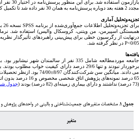
بازآزمون ا
مجدد 2 هفته بعد دوباره پرسش‌نامه به همان 30 نفر داده شد تا تکمیل کنند و داده‌ها جمع‌آوری و 0/93=ICC محاسبه شد.
تجزیه‌وتحلیل آماری
برا
همبستگی اسپیرمن، من ویتنی، کروسکال والیس) استفاده شد. نرمال 
درنهایت از رگرسیون خطی برای پیش‌بینی راهبردهای تأثیرگذار نظری
0/05>P در نظر گرفته شد.
یافته‌ها
65 درصد نمونه‌های پژ
(73 درصد) نداشتند و دارای بیماری زمینه‌ای (82 درصد) بودند (
جدول شما