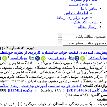
فرم ثبت نام
تماس با ما
اطلاعات تماس
فرم برقراری ارتباط
پست الکترونیک
ارسال مقاله
دوره ۲۰، شماره ۴ - ( زمستان ۱۴۰۴ )
پیش‌بینی‌کننده‌های کیفیت خواب سالمندان: کاربردی از نظریه خودتنظی
۳
۲
۱
سارا صادقی
،
وحید قوامی
،
مهناز امینی
۱- کمیته تحقیقات دانشجویی، دانشکده بهداشت، دانشگاه علوم پزشکی مشهد، ایران.
۲- گروه آمارزیستی، دانشکده بهداشت، دانشگاه علوم پزشکی مشهد، مشهد، ایران.
۳- گروه بیماری‌های داخلی، دانشکده پزشکی، دانشگاه علوم پزشکی مشهد، مشهد، ایران.
۴- مرکز تحقیقات عوامل اجتماعی مؤثر بر سلامت، دانشگاه علوم پز
بهداشت، دانشگاه علوم پزشکی مشهد، مشهد، ایران. ،
nih@mums.ac.ir
واژه‌های کلیدی:
کیفیت خواب
،
سالمند
،
آموزش بهداشت
،
ارتقای سلام
متن کامل
[PDF 5140 kb]
(۱۸۹۰ دریافت)
|
چکیده (HTML)
(4808 مشاهده)
متن کامل:
(۸۲۸ مشاهده)
مقدمه
نزدیک به یک‌سوم زن