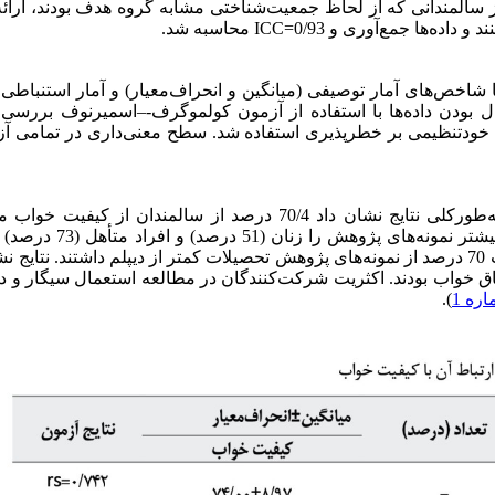
ستفاده شد. برای این منظور پرسش‌نامه در اختیار 30 نفر از سالمندانی که از لحاظ جمعیت‌شناختی مشابه گروه هدف بودند،
ی تجزیه‌وتحلیل اطلاعات جمع‌آوری‌شده از برنامه SPSS نسخه 26 با شاخص‌های آمار توصیفی (میانگین و انحراف‌معیار) و آمار استن
بودن داده‌ها با استفاده از آزمون کولموگرف‌-–اسمیرنوف بررسی گ
ه خودتنظیمی بر خطرپذیری استفاده شد. سطح معنی‌داری در تمامی آز
جامعه مورد‌مطالعه شامل 335 نفر از سالمندان شهر نیشابور بود. به‌طورکلی نتایج نشان داد 70/4 درصد از سالمندان ا
برخوردار نبودند و تنها 29/6 درصد دارای کیفیت خواب مطلوب بودند. بیشتر نم
می دادند. میانگین سن شرکت‌کنندگان 8/97±74/00 بود. ازنظر تحصیلات 70 درصد از نمونه‌های پژوهش تحصیلات کمتر از دیپلم داشتند. نت
وهش اتاق شخصی مخصوص و 16 درصد بدون اتاق خواب بودند. اکثریت شرکت‌کنندگان در مطالعه استعمال سیگار 
ره 1
).