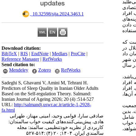
ی‌طلبد
قتصادی
ات خواب افراد
‎ 10.32598/sija.2024.3463.1
ل می‌شود و هزینه‌های
ازدست دادن
ستفاده
کند و در برگیرنده 7 خرده‌مقیاس است که
ال در
Download citation:
د نشان داد
BibTeX
|
RIS
|
EndNote
|
Medlars
|
ProCite
|
Reference Manager
|
RefWorks
یت خواب سالمندان شهر
Send citation to:
ی و همکاران که در سال
Mendeley
Zotero
RefWorks
باشد،
ته می‌شود که افراد
Sadeghi S, Ghavami V, Amini M, Tehrani H.
آن، افراد
Predictors of Sleep Quality in Iranian Older Adults
Based on the Self-regulation Theory. Salmand:
آن‌ها،
Iranian Journal of Ageing 2026; 20 (4) :514-527
URL:
http://salmandj.uswr.ac.ir/article-1-2928-
جمعیت
fa.html
. بدین
صادقی سارا، قوامی وحید، امینی مهناز، طهرانی
 شامل
هادی. پیش‌بینی‌کننده‌های کیفیت خواب سالمندان:
 خواب
کاربردی از نظریه خودتنظیمی. سالمند: مجله
شواهد،
سالمندی ایران. ۱۴۰۴; ۲۰ (۴) :۵۱۴-۵۲۷