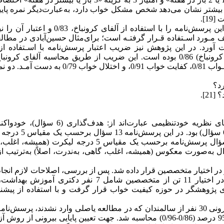
ود. نمره کل پرسش‌نامه بین 0 تا 21 در نظر گرفته شد. نمره 6 و بیشتر نشان می‌دهد شخص مشکل خواب دارد، به‌عبارت‌دیگر نمره 
1].
ت‌های مختلف مـورد اسـتفاده قـرار گرفتـه است؛ برای‌مثال حسین‌آبادی در مطا
ین پرسش‌نامه را با ضـریب همبسـتگی 0/88 بـه دسـت آورد. در این پژوهش نیز ضریب اعتبار پرسش‌نامه با اسـتف
آزمون‌ـ‌بازآزمون 0/78 و با اسـتفاده از روش همسـانی درونی (آلفای کرونباخ) 0/86 بوده است. این ضریب از طریق محاسبه آلفا
خرده‌مقیاس کیفیت ذهنی خـواب 0/76، تـأخیر در خـواب 0/83، مـدت خـواب 0/81، کفایت خواب 0/91، و اختلال 
رد؟
2].
سؤال)، خودپایشی (12 سؤال)، ارزشیابی و قضاوت درمورد عملکرد (6
(کاملاً مخالفم، مخالفم، نظری ندارم، موافقم، کاملاً موافقم) و 16 سؤال پرسش‌نامه برحسب یک مقیاس 5 درجه لی
ر اختیار متخصصین قرار داده شد. پس از بررسی، اصلاحات لازم انجا
شناسی و 1 نفر دکتری اپیدمیولوژی پژوهشگر در حوزه کیفیت خواب قرار گرفت و با استفاده از پیش
همچنین 0/86=CVI و 0/73= CVR به دست آمد. جهت تعیین همسانی درونی 30 نفر از سالمندان که در مطالعه یاصلی وارد نشدند، پرس
را تکمیل کردند و ضریب آلفای کرونباخ 0/93 درصد با فاصله اطمینان 95 درصد (0/86-0/96) محاسبه شد. جهت تعیین پایایی بیرون