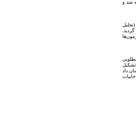
 ارائه شد و
باطی (تحلیل
ردید.
مون‌ها
ز کیفیت خواب مطلوبی
ونه‌های پژوهش را زنان (51 درصد) و افراد متأهل (73 درصد) تشکیل
ایج نشان داد
و دخانیات