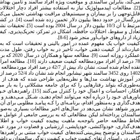
می‌کند، بنابراین سالمندی و موقعیت ویژه افراد سالمند و تأمین بهد
[2]. مطالعات اپیدمیولوژیک نیاز به استفاده بیشتر افراد دچار اخت
مرتبط با آن 10/3 بیلی
تعادل و سقوط، اختلالات حافظه، اشکال در تمرکز، تحریک‌پذیری، کیف
زیاد از داروهای خواب‌آور منجر شود [6-8].
عبارت‌اند از کیفیت ذهنی خواب، تأخیر در به خواب رفتن، طول مدت 
عملکرد روز
1402 روی 3452 سالمند شهر نیشابور انجام شد نشان داد 52/4 درصد از سالمندان کیفیت خواب نامطلوب دارند [12].
در آموزش بهداشت مدل‌ها و نظریه‌هایی طراحی شده که هدف از کار
افکار، احساسات و اعمال خ
باورهـای خـود را درباره آنچه می‌توانند انجام دهنـد، شـکل مـی‌دهنـد و 
هدف‌گذاری و به‌منظور اقدام، برنامـه‌ای را کـه پیامـد مطلوبی برای آن‌ها دا
مرور شواهد نشان می‌دهد در سال‌های اخیر مطالعات بسیاری به‌صو
سالمندان پرداخته‌اند لیکن مطالعاتی که به بررسی جامعی از عوامل م
لحاظ مطالعه حاضر باتوجه‌به ماهیت پیچیده کیفیت خواب و اطلا
هدف‌گذاری، خودواکنشی، خودپایشی، ارزشیابی و قضاوت در مورد عملک
سالمندان و توضیح پیش‌بینی‌کننده‌های کیفیت خواب مبتنی بر راهبردها
گامی در راستای ارتقای کیفیت خواب و کیفیت زندگی سالمندان برداشت