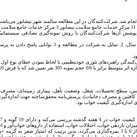
العه حاضر یک مطالعه مقطعی‌توصیفی می‌باشد که در سال 1403 انجام شد. شرکت‌کنندگان در این مطالعه سالمند شهر نیشابور می‌
روش تصادفی خوشه‌ای چندمرحله‌ای انتخاب شدند. بدین صورت که از 11 مرکز خدمات جامع سلامت نیشابور 3 مرکز
شش آن‌ها شرکت‌کنندگان با روش نمونه‌گیری تصادفی سیستماتیک
معیارهای ورود به مطالعه عبارت بود از: 1. داشتن سن بالاتر از 60 سال، 2. تمایل به شرکت در مطالعه و 3. توا
د.
نندگی راهبردهای تئوری خودتنظیمی با لحاظ نمودن خطای نوع اول بر
نس، سطح تحصیلات، شغل، وضعیت تأهل، بیماری زمینه‌ای، مصرف 
فئین و مصرف دخانیات)، پرسش‌نامه محقق‌ساخته جهت اندازه‌گیری
اندازه‌گیری کیفیت خواب بود.
ان بازدهی خواب، اختلالات خواب، استفاده از داروهای خواب‌آور و اخ
عملکردی روزانه می‌باشد [19]. پاسخ‌ها در مقیاس لیکرت 4 درجه‌ای از 0 تا 3 نمره‌گذاری می‌گردد. بدین ترتیب که امتیاز صفر به
ندارم»، امتیاز 1 به گزینه «کمتر از 1 بار در هفته»، امتیاز 2 به گزینه «1 یا 2 بار در هفته» و امتیاز 3 به گزینه «3 بار ی