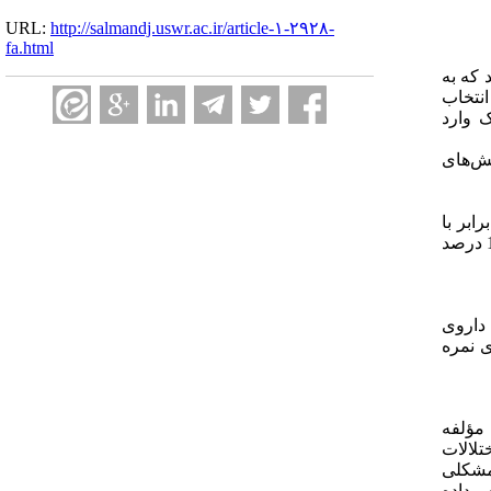
URL:
http://salmandj.uswr.ac.ir/article-۱-۲۹۲۸-
fa.html
باشند که به
 خدمات جامع سلامت انتخاب
 وارد
نایی پاسخ دادن به پرسش‌های
ابر با
0/05 توان آزمون 0/8 و نیز تعداد 12 متغیر مستقل و نیز لحاظ نمودن اندازه اثر متوسط برابر با 0/6 حجم نمونه 305 نفر تعیین شد که با فرض 10 درصد
داروی
 نمره
پرسش‌نامه استاندارد کیفیت خواب پیتزبورگ نگرش افراد را پیرامون کیفیت خواب در 4 هفته گذشته بررسی می‌کند و دارای 19 گویه و 7 مؤلفه
تلالات
 گزینه «مشکلی
ا بیشتر در هفته» اختصاص داده