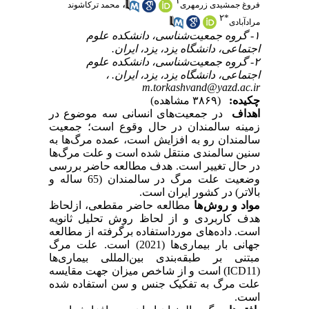
۱
،
فروغ جمشیدی زرمهری
محمد ترکاشوند
۲
*
مرادآبادی
۱- گروه جمعیت‌شناسی، دانشکده علوم
اجتماعی، دانشگاه یزد، یزد، ایران.
۲- گروه جمعیت‌شناسی، دانشکده علوم
اجتماعی، دانشگاه یزد، یزد، ایران. ،
m.torkashvand@yazd.ac.ir
چکیده:
(۳۸۶۹ مشاهده)
اهداف
در جمعیت‌های انسانی سه موضوع در
زمینه سالمندان در حال وقوع است؛ جمعیت
سالمندان رو به افزایش است، عمده مرگ‌ها به
سنین سالمندی منتقل شده است و علت مرگ‌ها
در حال تغییر است. هدف مطالعه حاضر بررسی
وضعیت علت مرگ در سالمندان (65 ساله و
بالاتر) در کشور ایران است.
مواد و روش ها
مطالعه حاضر مقطعی، ازلحاظ
هدف کاربردی و از لحاظ روش تحلیل ثانویه
است. داده‌های مورداستفاده برگرفته از مطالعه
جهانی بار بیماری‌ها (2021) است. علت مرگ
مبتنی بر طبقه‌بندی بین‌المللی بیماری‌ها
(ICD11) است و از شاخص میزان جهت مقایسه
علت مرگ به تفکیک جنس و سن استفاده شده
است.