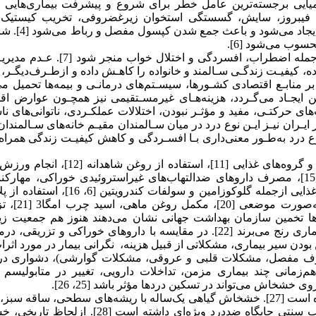
کانیکی و بیوشیمیایی برجسته‌ترین عامل خطر برای شروع و پیشرفت بیماری‌هایی
لیل رفتن غضروف، فیبروز، سایش، گسستگی استخوان زیرغضروفی، تخریب کیستیک
استخوان، تشکیل استئوفیت در حاشیه مفاصل، هیپرپلازی 
در سالمندان، درد مزمن می‌تواند به پیامدهای روانشناختی متعددی ازجمله اضطراب، افسردگی و 
، کیفیـت زندگـی سـالمند و خانواده را کاهـش داده و ازطـرف‌دیگـر، 
ر منابـع اقتصادی کشـورها، سیسـتم‌های درمانـی و بیمه‌ها تحمیل می‌
مـن ایجـاد می‌گـردد، هزینه‌هـای غیرمسـتقیمی نیز همچـون عوارض اق
های حرکتـی، مفید و مؤثـر نبودن، اختلالات عملکـردی، ناتوانی‌های نا
بـران ایـن ناتوانی‌هـا بـر فـرد و جامعـه تحمیـل می‌گـردد [9]. در ایـران نیـز ایـن نوع درد در میان سـالمندان مقیـم خانه‌های سـا
نـوع درد به‌طـور معنی‌داری بـا افسـردگی و کاهش کیفیـت زندگی همرا
محققان برای کنترل درد پژوهش‌های زیادی من جمله الگوهای غذایی و گروه‌های غذایی [11]، استفا
[13]، استفاده از روغن کریل [14]، استفاده از روغن موضعی کنجد [15]، مصرف داروهای ضدالتهاب‌های غیراستروئیدی خوراکی، مه
سیکلواکسیژناز، مواد افیونی، استروئیدهای داخل مفصلی، مکمل‌های غذایی ازجمله گلوکوزامین و سول
غنی از پلاکت [17]، فیبرات [18]، ترامادول [19]
ه تمامی این تلاش‌ها تخمین سازمان بهداشت جهانی نشان می‌دهند هنوز هم جمعیت ز
سالمندان (6/9 درصد مردان و 18 درصد زنان بالای 60 سال) از این بیماری رنج می‌برند [22]. در مقایسه با داروهای خوراکی و ت
ودن سیر بیماری، مشکلاتی از قبیل هزینه، نگرانی بیمار در مورد اثر
روف مفصل، مشکلات قلبی و عروقی، مشکلات گوارشی)، دشواری در 
م‌زمانی چند بیماری مزمن، تداخلات دارویی، تغییر در متابولیسم 
مطالعات اندکی به بررسی تأثیر روغن دانه خشخاش بر درد انجام شده است [27]. خشخاش گیاهی یک‌ساله با ریشه‌های سطحی، ساق
بی‌کرک که از ماده مومی پوشیده شده است و از سالیان دور در طب سنتی جایگاه ضددرد ویژه‌ای داشته 