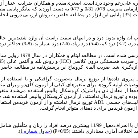
روزمره علی‌رغم وجود درد است. اصغری‌مقدم و همکاران ضرایب اعتبار آز
با استفاده از روش‌های آلفای کرونباخ، روش دونیمه کردن و روش بازآزمایی به‌ترتیب 0/78، 0/81 و 0/77 به دست آوردند که 
رضایت بخش آزمون هست. روایی محتوایی آن نیز مورد تأیید قرار گرفت [35]. پایایی این ابزار در مطالعه حاضر به روش ارزیابی درو
انتهای سمت چپ آن واژه بدون درد و در انتهای سمت راست آن واژه شدیدترین ح
اعتبار و اعتماد علمی مقیاس اندازه‌گیری درد در مطالعات متعددی بررسی شده است. د
دازه‌گیری شد. ضریب آلفای کرونباخ این پرسش‌نامه در مطالعه حاضر بر
 نرم‌افزار آماری SPSS نسخه 23 جمع‌آوری شد. پیروی داده‌ها از توزیع نرمال به‌صورت گرافیکی و با استفاده
ت اولیه گروه‌ها برای متغیرهای کیفی از آزمون کای‌دو و برای مت
ده‌ها از معادل نان پارامتریک کروسکال والیس استفاده می‌شد). متغ
ده و توزیع نرمال نداشتند، از آزمون کروسکال والیس استفاده شد. 
نمرات پرسش‌نامه خودکارآمدی درد PSEQ مقیاس دیداری VAS، فعالیت‌های جسمی ADL توزیع نرمال نداشته و از آزمون فری
و ازمون فریدمن برای داده‌های متواتر انجام گرفت.
در گروه‌های موردمطالعه، میانگین سنی افراد تحت مطالعه 68/36 سال با انحراف‌معیار 11/99 بیشترین درصد افراد را زنان و م
لاف آماری معناداری داشتند (0/05>P)
(جدول شماره 1
).