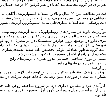
اندازه‌گیری، ضریـب اطمینـان 95 درصـد، تـوان آزمـون 80 درصـد، 39 نفر برای هر گروه محاسبه شد ک
معیارهای ورود به این مطالعه شامل داشتن رضایت آگاهانه برای شرکت در مطالعه، سن 60 سال و بالاتر، مبتلا به استئوارتریت
شی، توانایی در مصرف روغن به تنهایی، در حال حاضر در پژوهش مشاب
 پزشکی، عدم ابتلا به بیماری‌هایی مانند استئونکروز، آرتریت، پسور
تریت ثانویه در بیماری‌های روماتولوژیک مانند آرتریت روماتوئید،
العه، عدم مراجعه سالمند جهت بررسی روند تغییرات درد در موعد مق
 مصرف دارو در موضع، بروز عوارض سیستمیک در اثر مصرف دارو، فوت
 شهرستان بابل توسط متخصص آمار با استفاده از کدهای اختصاص داد
 از نرم‌افزار اکسل به سه گروه به‌طور تصادفی بلوکی تخصیص داده شدند. تصادفی‌سازی 
یید پزشک به‌عنوان استئوارتریت زانو، توضیحات لازم در مورد اه
وهشگر داده شد. درصورت داشتن رضایت آگاهانه جهت شرکت در مطا
کارآمدی درد و مقیاس دیداری درد در شروع مداخله، روغن دانه 
ده از آن، براساس مدل بندورا، در گروه اول به‌صورت فردی و در حض
ه بود: