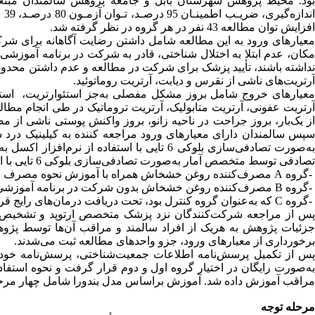
افزایش توان مطالعه 43 نفر در هر گروه در نظر گرفته شد.
مکان، عدم ابتلا به اختلال شناختی، قادر به شرکت در برنامه آموز
نداشته باشند، تأیید پزشک برای شرکت در مطالعه و عدم داشتن محدودیت
آرتریت‌های ناشی از نقرس و دیابت، آرتریت روماتوئید.
معیارهای خروج شامل بروز مشکل مفصلی به‌جز استئوارتریت، استئوآر
آرتریت عفونی، آرتریت متابولیک، آرتریت تروماتیک در طی انجام مط
از یک‌بار، بروز جراحت در ناحیه زانو، بروز واکنش پوستی ناشی از
سپس سالمندان دارای معیارهای ورود مراجعه‌ کننده به کیلینیک درد
به‌صورت تصادفی‌سازی بلوکی 6 تایی با استفاده
تصادفی توسط متخصص آمار به‌صورت تصادفی‌سازی بلوکی 6 تایی با استفاده از نرم‌افزار اکسل به‌صورت A، B و C مشخص شد.
-گروه A مصرف‌کننده روغن خشخاش همراه با آموزش نحوه مصرف مبتنی بر تئوری شناختی اجتماعی بندورا همراه با درمان‌های رایج،
-گروه B مصرف‌کننده روغن خشخاش بدون شرکت در برنامه آموزشی بندورا همراه با درمان‌های رایج،
-گروه C که به‌عنوان گروه کنترل بود، تحت دریافت درمان‌های رایج قرار گرفتند.
پس از مراجعه شرکت‌کنندگان نزد پزشک متخصص ارتوپد و تشخیص و تأ
جزئیات پژوهش به هریک از افراد سالمند و مراقب آن‌ها توسط پژ
برخورداری از معیارهای ورود، جزو واحدهای مطالعه ثبت می‌شدند.
پس از تکمیل پرسش‌نامه اطلاعات جمعیت‌شناختی، پرسش‌نامه خود
به‌صورت رایگان در اختیار گروه اول و دوم قرار گرفت و نحوه استفا
مراقب آموزش داده شد. آموزش براساس مدل بندورا شامل چهار مرحل
مرحله توجه