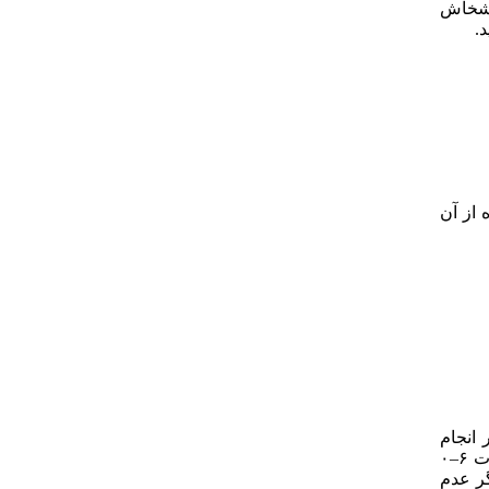
 خشخاش
 از آن
ر انجام
فعالیت‌های گوناگون علی‌رغم وجود درد توسط نیکولاس در سال 1980 ساخته شده است [34]. پاسخگویی به این پرسش‌نامه در مقیاس لیکرت ۶–۰
 به صفر بیانگر عدم