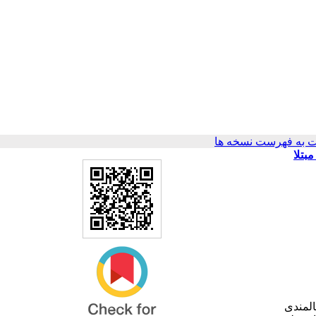
 به فهرست نسخه ها
بتلا
لمندی