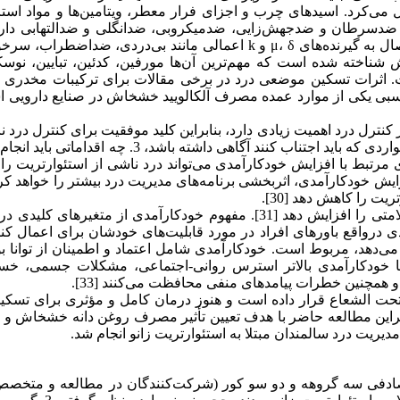
ل می‌کرد. اسیدهای چرب و اجزای فرار معطر، ویتامین‌ها و مواد است
ضدسرطان و ضدجهش‌زایی، ضدمیکروبی، ضدانگلی و ضدالتهابی دارد 
خود را بر روی سیستم عصبی اعمال می‌کند. آلکالوئیدهای تریاک با اتصال به گیرنده‌های μ، δ و k اعمالی مانند بی‌دردی، 
یش از 40 نوع آلکالویید در خشخاش شناخته شده است که مهم‌ترین آن‌ها مورفین، کدئین، تبایین، نو
ست. اثرات تسکین موضعی درد در برخی مقالات برای ترکیبات مخدری 
بی یکی از موارد عمده مصرف آلکالویید خشخاش در صنایع دارویی اس
کنترل درد اهمیت زیادی دارد، بنابراین کلید موفقیت برای کنترل درد ن
استئوارتریت این است که 1. سالمندان علت اصلی درد را بدانند، 2. از مواردی که باید اجتناب کنند آگاهی داشته باشد، 
ای مرتبط با افزایش خودکارآمدی می‌تواند درد ناشی از استئوارتریت ر
ت را کاهش دهد [30].
مدل بندورا می‌تواند خودکارآمدی و تبعیت از درمان و آموزش‌های سلامتی را افزایش دهد [31]. مفهوم خودکارآمدی از متغیره
دورا خودکارآمدی درواقع باورهای افراد در مورد قابلیت‌های خودشان برای اعمال ک
می‌دهد، مربوط است. خودکارآمدی شامل اعتماد و اطمینان از توانا ب
راقبت از خود به‌طور مطلوب می‌باشد [30]. افراد با خودکارآمدی بالاتر استرس روانی-اجتماعی، مشکلات جسمی
و همچنین خطرات پیامدهای منفی محافظت می‌کنند [33].
 تحت الشعاع قرار داده است و هنوز درمان کامل و مؤثری برای تسکی
راین مطالعه حاضر با هدف تعیین تأثیر مصرف روغن دانه خشخاش و ر
ریت درد سالمندان مبتلا به استئوارتریت زانو انجام شد.
 تصادفی سه گروهه و دو سو کور (شرکت‌کنندگان در مطالعه و متخصص