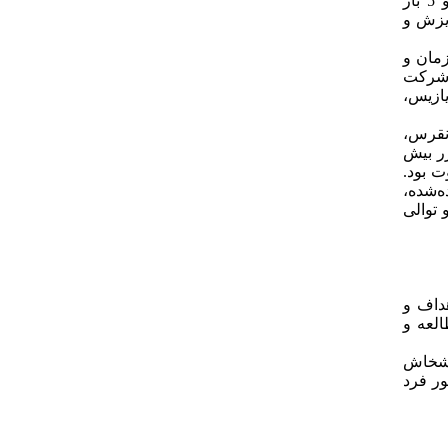
بود. محیط پژوهش شهرستان بابل و جامعه پژوهش سالمندان مبتلا به استئوارتریت زانو بودند. حجم نمونه با در نظر گرفتن 3 گروه و 5 بار
ه با در نظر گرفتن 10 درصد احتمال ریزش و
، آگاهی به زمان و
ه شرکت
یازیس،
 نقرس،
رر بیش
 بود.
ه‌شده،
و توالی
داف و
لعه و
خشخاش
ور فرد