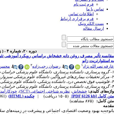
فرم ثبت نام
تماس با ما
اطلاعات تماس
فرم برقراری ارتباط
پست الکترونیک
ارسال مقاله
دوره ۲۰، شماره ۴ - ( زمستان ۱۴۰۴ )
مقایسه تأثیر مصرف روغن دانه خشخاش براساس رویکرد آموزشی تئوری 
به استئوارتریت زانو
۲
۱
عارفه نصرالله نژاد
،
رضوان رجب‌زاده
،
محسن آ
۱- گروه پرستاری، دانشکده پرستاری، دانشگاه علوم پزشکی خراسان شمالی، بجنورد، ایران.
۲- مرکز تحقیقات بیماری‌های غیرواگیر، دانشگاه علوم پزشکی سبزوار، سبزوار، ایران.
۳- فلوشیپ فوق تخصص درد، دانشکده پزشکی، دانشگاه علوم پزشکی بابل، بابل، ایران.
۴- گروه پرستاری، دانشکده پرستاری، دانشگاه علوم پزشکی خراسان شمالی، بجنورد، ایران. ،
واژه‌های کلیدی:
خشخاش
،
نظریه شناختی اجتماعی (SCT)
،
خودکارآمد
متن کامل
[PDF 6126 kb]
(۱۵۰۵ دریافت)
|
چکیده (HTML)
(4061 مشاهده)
متن کامل:
(۸۷۵ مشاهده)
مقدمه
باتوجه‌به بهبود وضعیت اقتصادی، اجتماعی و پیشرفت در زمینه‌های