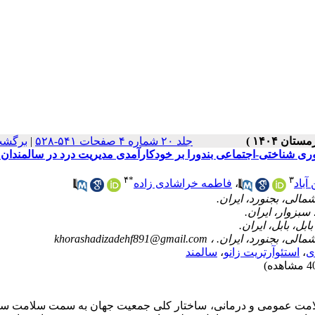
جلد ۲۰ شماره ۴ صفحات ۵۴۱-۵۲۸
|
برگشت
شناختی-اجتماعی بندورا بر خودکارآمدی مدیریت درد در سالمندان م
۴
*
۳
باد
،
فاطمه خراشادی زاده
khorashadizadehf891@gmail.com
ی
،
استئوآرتریت زانو
،
سالمند
 سلامت عمومی و درمانی، ساختار کلی جمعیت جهان به سمت سلامت سا