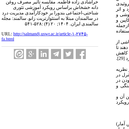
خراشادی زاده فاطمه. مقایسه تأثیر مصرف روغن
روئیدی
دانه خشخاش براساس رویکرد آموزشی تئوری
و اثر
شناختی-اجتماعی بندورا بر خودکارآمدی مدیریت درد
ضداضطراب، سرخوشی و
در سالمندان مبتلا به استئوارتریت زانو. سالمند: مجله
سکاپین و
سالمندی ایران. ۱۴۰۴; ۲۰ (۴) :۵۲۸-۵۴۱
ازجمله
تفاده
URL:
http://salmandj.uswr.ac.ir/article-۱-۲۷۴۵-
fa.html
اشی از
3. چه اقداماتی باید انجام دهند تا
ا کاهش
دهد. وجود یک تئوری آموزشی مناسب همراه با برنامه‌های مرتبط با افزایش خودکارآمدی، اثربخشی برنامه‌های مدیریت درد بیشتر را خواهد کرد [29].
ای کلیدی در نظریه
نترل در
ودن در
، خستگی و
ن آن و
ویکرد
 آمار)