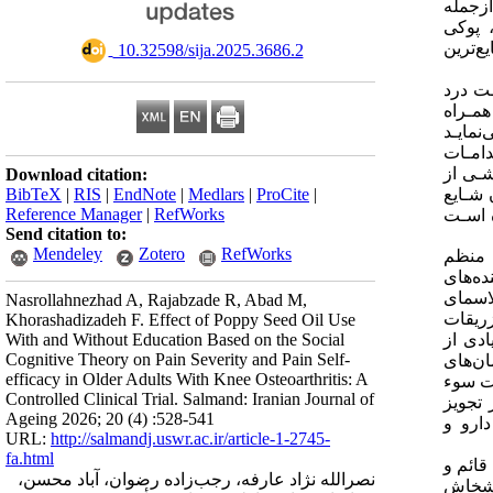
 ازجمله
، پوکی
و سینوویت ایجاد می‌شود و باعث جمع شدن کپسول مفصل و رباط می‌شود [4]. شایع‌ترین
‎ 10.32598/sija.2025.3686.2
اختلال خواب منجر شود [7]. عـدم مدیریـت درد
همـراه
نمایـد
دامـات
شـی از
Download citation:
لمندان شـایع
BibTeX
|
RIS
|
EndNote
|
Medlars
|
ProCite
|
Reference Manager
|
RefWorks
ه اسـت
Send citation to:
Mendeley
Zotero
RefWorks
ده از روغن شاهدانه [12]، انجام ورزش منظم
ارکننده‌های
فات کندرویتین [6، 16]، استفاده از پلاسمای
Nasrollahnezhad A, Rajabzade R, Abad M,
، روغن گیاه ناخنک به‌صورت موضعی [20]، مکمل روغن ماهی، اسید چرب امگا3 [21]، تزریقات
Khorashadizadeh F. Effect of Poppy Seed Oil Use
یادی از
With and Without Education Based on the Social
Cognitive Theory on Pain Severity and Pain Self-
زریقی، درمان‌های
efficacy in Older Adults With Knee Osteoarthritis: A
ات سوء
Controlled Clinical Trial. Salmand: Iranian Journal of
تجویز
Ageing 2026; 20 (4) :528-541
دارو و
URL:
http://salmandj.uswr.ac.ir/article-1-2745-
fa.html
ه سبز، قائم و
نصرالله نژاد عارفه، رجب‌زاده رضوان، آباد محسن،
است [28]. ازلحاظ تاریخی، خشخاش