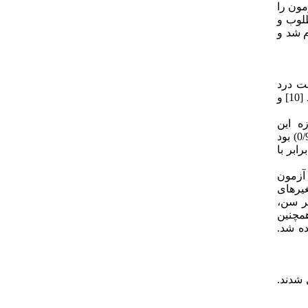
مون را
بیانگر پایایی مطلوب و
نی انجام شد و
الت درد
نوشته شده است و از (0 تا 10) بدین صورت تقسیم‌بندی شد: (0-1) بدون درد، (2-3) درد کم، (4-5) درد زیاد، (6-7) درد بسیار بد، (8-9) حداکثر درد [10] و
ر مطالعه لیتام و همکاران در سال 1978 روایی سازه این
ابزار 0/71-0/78 برآورد شده است [35]. پایایی آزمون مجدد با استفاده از ضریب همبستگی درون کلاسی (ICC) و روش بلند و آلتمن عالی (0/95) بود
ابر با
 از آزمون
غیرهای
یر سن،
همچنین
دمن استفاده شد.
تأهلین شامل شدند.