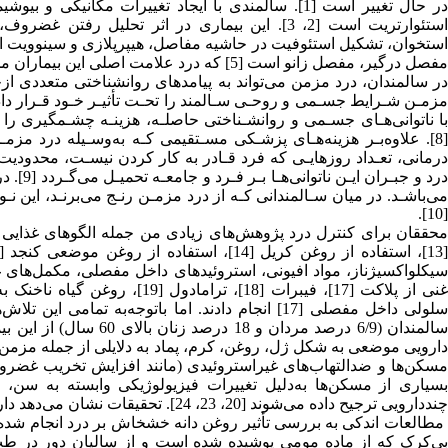
در حال تغییر است [1]. سالمندی با ایجاد تغییرات م
استئوارتریت است [2، 3]. این بیماری در اثر تح
مفصل درگیر، مفصل زانو است [5] که درد علامت اصلی این بیماران محسوب می‌شود [6].
مزمـن شـرایط جسـمی و روحـی سـالمند را تحـت تأثیـر خـود قـرار داده
با ناتوانی‌هـای جسـمی و روانشـناختی حاصلـه، هزینـه چشـمگیری را ب
[8]. علاوه‌بـر هزینه‌هـای پزشـکی مسـتقیمی کـه به‌وسـیله درد مز
درمانی، تعـداد روزهایـی که فرد قـادر به‌ کار کردن نیسـت، محدودیت‌
درد و ج
می‌باشـد. در میان سـالمندانی کـه از درد مزمـن رنـج می‌برنـد، این 
[10].
سلولی داخل مفصلی [17] انجام دادند. اما باتوجه‌ب
دارویی موضعی به شکل ژل، روغن، کرم، پماد به دلایلی از جمله مزمن ب
مسکن‌ها و ضدالتهاب‌های غیراستروئیدی (مانند افزایش تخریب غض
بسیاری از مسکن‌ها به‌دلیل تغییرات فیزیولوژیکی وابسته به سن، ه
چند‌دارویی ترجیح داده می‌شوند [20، 23، 24]. تحقیقات نشان می‌دهد داروی خشخاش می‌تواند در تسکین دردها مؤثر باشد [25، 26].