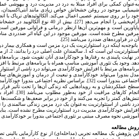
به‌عنوان کمکی برای افراد مبتلا به درد در مدیریت درد و بیهوشی عم
شیمیایی موجود در روغن خشخاش خواص زیادی مانند آنتی‌اکسیدان، 
آرام‌بخشی را انجام می‌دهد [27]. ب
پاپاورین است و مهم‌ترین آن‌ها ازنظر درمانی و فراوانی مورفین ا
مرفین مطرح شده است. مورفین موجود در این گیاه اثر ضددردی مناس
آن در فراورده‌های ضددرد می‌باشد [25].
باتوجه‌به اینکه درد استئوارتریت یک درد مزمن است و همکاری بیمار در 
در نهایت پایبندی به رفتارها و خودکارآمدی آنان تقویت شود. برنامه‌ه
برنامه‌های مرتبط با افزایش خودکارآمدی می‌تواند درد ناشی از استئوارتری
اجتماعی بندورا است [32]. براساس نظریه اجتماعی بن
سطح عملکردشان و به رویدادهایی که زندگی آن‌ها را تحت تأثیر قرار 
انجام کارهای م
تنش‌های کمتر را تجربه می‌کنند و از خود در برابر ضعف‌ها و شکست‌ها 
درد ناشی از استئوارتریت به‌عنوان یک درد مزمن زندگی سالمندی را
افزایش خودکارآمدی مدیریت درد استئوارتریت مطرح نشده است. بناب
آموزشی نحوه مصرف مبتنی بر تئوری اجتماعی بندورا بر خودکارآمدی مدی
روش مطالعه
این پژوهش یک مطالعه تجربی (مداخله‌ای) از نوع کارآزمایی بالینی