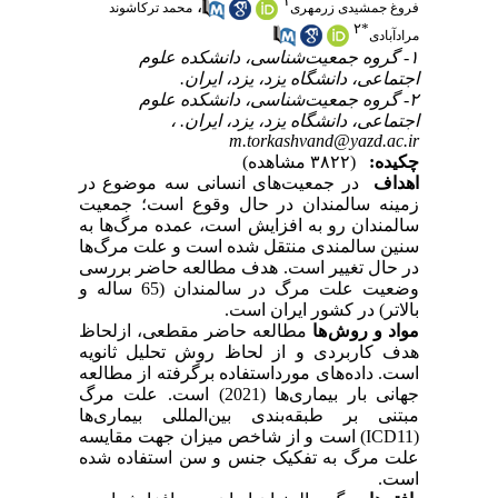
۱
،
فروغ جمشیدی زرمهری
محمد ترکاشوند
۲
*
مرادآبادی
۱- گروه جمعیت‌شناسی، دانشکده علوم
اجتماعی، دانشگاه یزد، یزد، ایران.
۲- گروه جمعیت‌شناسی، دانشکده علوم
اجتماعی، دانشگاه یزد، یزد، ایران. ،
m.torkashvand@yazd.ac.ir
چکیده:
(۳۸۲۲ مشاهده)
اهداف
در جمعیت‌های انسانی سه موضوع در
زمینه سالمندان در حال وقوع است؛ جمعیت
سالمندان رو به افزایش است، عمده مرگ‌ها به
سنین سالمندی منتقل شده است و علت مرگ‌ها
در حال تغییر است. هدف مطالعه حاضر بررسی
وضعیت علت مرگ در سالمندان (65 ساله و
بالاتر) در کشور ایران است.
مواد و روش ها
مطالعه حاضر مقطعی، ازلحاظ
هدف کاربردی و از لحاظ روش تحلیل ثانویه
است. داده‌های مورداستفاده برگرفته از مطالعه
جهانی بار بیماری‌ها (2021) است. علت مرگ
مبتنی بر طبقه‌بندی بین‌المللی بیماری‌ها
(ICD11) است و از شاخص میزان جهت مقایسه
علت مرگ به تفکیک جنس و سن استفاده شده
است.