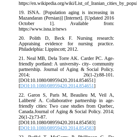
https://en.wikipedia.org/wiki/List_of_Iran
19. ISNA. [Population aging is increa
Mazandaran (Persian)] [Internet]. [Updat
October 1]. Available f
https://www.isna.ir/news
20. Polith D, Beck F. Nursing res
Appraising evidence for nursing pra
Philadelphia: Lippincott; 2012.
21. Neal MB, Dela Torre AK. Carder PC
friendly portland: A university- city- co
partnership. Journal of Aging & Social 
2014; 26(1-2):88-1
[DOI:10.1080/08959420.2014.854651]
[
DOI:10.1080/08959420.2014.854651
]
22. Garon S, Paris M, Beaulieu M, V
Laliberté A. Collaborative partnership 
friendly cities: Two case studies from 
Canada.Journal of Aging & Social Policy
26(1-2):73-87.
[DOI:10.1080/08959420.2014.854583]
[
DOI:10.1080/08959420.2014.854583
]