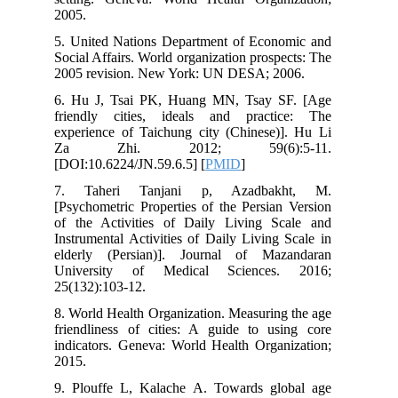
2005.
5. United Nations Department of Econo
Social Affairs. World organization prospec
2005 revision. New York: UN DESA; 200
6. Hu J, Tsai PK, Huang MN, Tsay SF
friendly cities, ideals and practic
experience of Taichung city (Chinese)]
Za Zhi. 2012; 59(6):5
[DOI:10.6224/JN.59.6.5] [
PMID
]
7. Taheri Tanjani p, Azadbakh
[Psychometric Properties of the Persian 
of the Activities of Daily Living Sca
Instrumental Activities of Daily Living S
elderly (Persian)]. Journal of Maza
University of Medical Sciences.
25(132):103-12.
8. World Health Organization. Measuring 
friendliness of cities: A guide to usi
indicators. Geneva: World Health Organi
2015.
9. Plouffe L, Kalache A. Towards glob