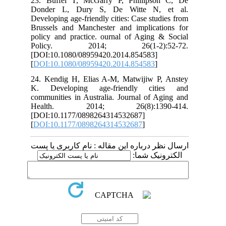
23. Buffel T, McGarry P, Phillipson
Donder L, Dury S, De Witte N, e
Developing age-friendly cities: Case studi
Brussels and Manchester and implicati
policy and practice. ournal of Aging &
Policy. 2014; 26(1-2):52
[DOI:10.1080/08959420.2014.854583]
[
DOI:10.1080/08959420.2014.854583
]
24. Kendig H, Elias A-M, Matwijiw P, 
K. Developing age-friendly citi
communities in Australia. Journal of Ag
Health. 2014; 26(8):1390-
[DOI:10.1177/0898264314532687]
[
DOI:10.1177/0898264314532687
]
ظر درباره این مقاله : نام کاربری یا پست
رونیک شما