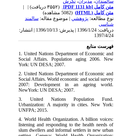
نگرش
،
مدیران
،
ان
| |
(۳۵۵۲ دریافت)
[PDF 1131 kb]
مل
ن کامل
(5082 مشاهده)
طالعه
پژوهشي
| موضوع مقاله:
سالمند
دریافت: 1396/1/24 | پذیرش: 1396/10/13 | انتشار:
13
منابع
1. United Nations Department of Econo
Social Affairs. Population aging 200
York: UN DESA; 2007.
2. United Nations Department of Econo
Social Affairs. World economic and social
2007: Development in an ageing 
NewYork: UN DESA; 2007.
3. United Nations Population 
Urbanization: A majority in cities. Ne
UNFPA; 2015.
4. World Health Organization. A billion 
listening and responding to the health n
slum dwellers and informal settlers in ne
setting. Geneva: World Health Organiz