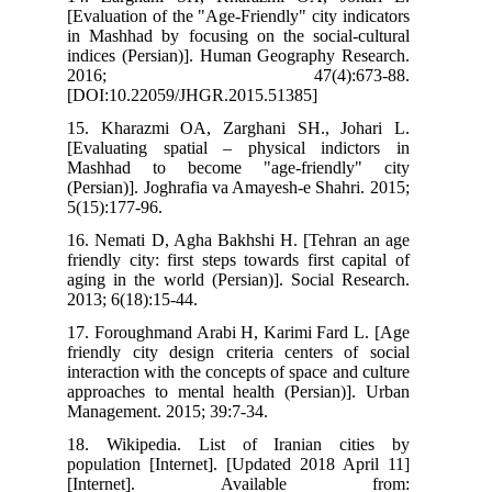
[Evaluation of the "Age-Friendly" city ind
in Mashhad by focusing on the social-c
indices (Persian)]. Human Geography Re
2016; 47(4):673-
[DOI:10.22059/JHGR.2015.51385]
15. Kharazmi OA, Zarghani SH., Joh
[Evaluating spatial – physical indict
Mashhad to become "age-friendly
(Persian)]. Joghrafia va Amayesh-e Shahri
5(15):177-96.
16. Nemati D, Agha Bakhshi H. [Tehran
friendly city: first steps towards first ca
aging in the world (Persian)]. Social Re
2013; 6(18):15-44.
17. Foroughmand Arabi H, Karimi Fard 
friendly city design criteria centers of
interaction with the concepts of space and 
approaches to mental health (Persian)]
Management. 2015; 39:7-34.
18. Wikipedia. List of Iranian cit
population [Internet]. [Updated 2018 Ap
[Internet]. Available f