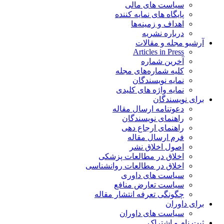
 های مالی
های نمایه کننده
و زمینه‌ها
 نشریه
و مقالات
Articles i
 شماره
ماره‌های مجله
نویسندگان
واژه های کلیدی
گان
مه ارسال مقاله
ی نویسندگان
ی ارجاع دهی
سال مقاله
اخلاق نشر
 در مطالعات پزشکی
در مطالعات روانشناسی
 های داوری
 تعارض منافع
 تعرفه انتشار مقاله
 های داوران
تراک