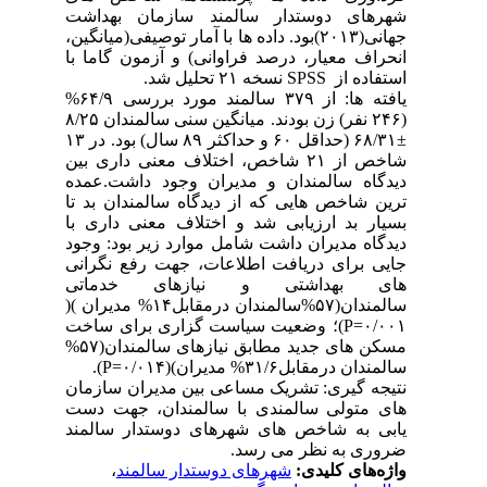
ی دوستدار سالمند سازمان بهداشت
جهانی(۲۰۱۳)بود. داده ها با آمار توصیفی(میانگین،
معیار، درصد فراوانی) و آزمون گاما با
استفاده از SP
یافته ها: از ۳۷۹ سالمند مورد بررسی ۶۴/۹%
(۲۴۶ نفر) زن بودند. میانگین سنی سالمندان ۸/۲۵
±۶۸/۳۱ (حداقل ۶۰ و حداکثر ۸۹ سال) بود. در ۱۳
شاخص از ۲۱ شاخص، اختلاف معنی داری بین
 سالمندان و مدیران وجود داشت.عمده
اخص هایی که از دیدگاه سالمندان بد تا
بد ارزیابی شد و اختلاف معنی داری با
مدیران داشت شامل موارد زیر بود: وجود
رای دریافت اطلاعات، جهت رفع نگرانی
بهداشتی و نیازهای خدماتی
سالمندان(۵۷%سالمندان درمقابل۱۴% مدیران )(
۰/۰۰۱=P)؛ وضعیت سیاست گزاری برای ساخت
مسکن های جدید مطابق نیازهای سالمندان(۵۷%
مقابل۳۱/۶% مدیران)(۰/۰۱۴
گیری: تشریک مساعی بین مدیران سازمان
ولی سالمندی با سالمندان، جهت دست
ه شاخص های شهرهای دوستدار سالمند
 به نظر می رسد
،
شهرهای دوستدار سالمند
ای کلیدی