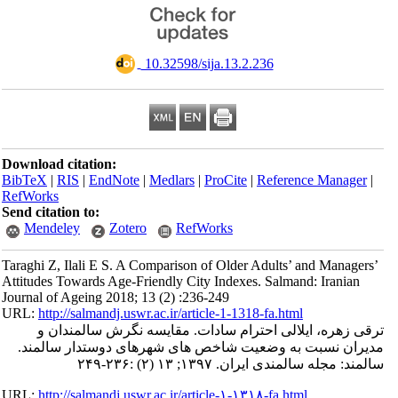
‎ 10.32598/sija.13.2.236
Download citation:
BibTeX
|
RIS
|
EndNote
|
Medlars
|
ProCite
|
Refer
RefWorks
Send citation to:
Mendeley
Zotero
RefWorks
Taraghi Z, Ilali E S. A Comparison of Older Adults
Attitudes Towards Age-Friendly City Indexes. Salm
Journal of Ageing 2018; 13 (2) :236-249
URL:
http://salmandj.uswr.ac.ir/article-1-1318-fa.ht
لی احترام سادات. مقایسه نگرش سالمندان و
به وضعیت شاخص های شهرهای دوستدار سالمند
. ۱۳۹۷; ۱۳ (۲) :۲۳۶-۲۴۹
URL:
http://salmandj.uswr.ac.ir/article-۱-۱۳۱۸-fa.h