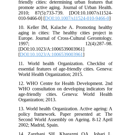
friendly cities: determining urban featur
promote active aging. Journal of Urban 
2010; 87(5):733-739. [DOI:10.1007/s
010-9466-0] [
DOI:10.1007/s11524-010-9
10. Keller IM, Kalache A. Promoting h
aging in cities: The healthy cities pro
Europe. Journal of Cross-Cultural Geron
1997; 12(4):287–
[DOI:10.1023/A:1006539003961]
[
DOI:10.1023/A:1006539003961
]
11. World health Organization. Checkl
essential features of age-friendly cities. 
World Health Organization; 2015.
12. WHO Centre for Health Developmen
WHO consultation on developing indicat
age-friendly cities. Geneva: World 
Organization; 2013.
13. World health Organization. Active ag
policy framework. Paper presented a
Second World Assembly on Ageing. 8-12
2002; Madrid, Spain.
14. Zarghani SH, Kharazmi OA, Joh