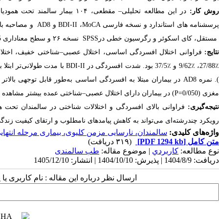
وش کار:
در این مطالعه تحلیلی
–
مقطعی، ۱۰۴ بیمار سالمند تحت
رسشنامه ‌های استاندارد و نسخه فارسی
MoCA
،
BDI-II
و
AD8
و مصاحبه بالی
مستقل، کای ‌اسکوئر و رگرسیون خطی
در
SPSS
نسخه ۲۶ و سطح معناداری 0/05 >
تایج:
فراوانی
اختلال افسردگی اساسی، اختلال عصبی
–
شناختی خفیف، اختل
٪27/8، ٪9/62 و ٪37/5 بود. شدت افسردگی در
BDI-II
با مدت طولانی‌تر ابتلا
)
نمره
AD8
در بیماران مبتلا به افسردگی اساسی به‌طور قابل توجهی بالاتر ب
مغزی
(P=0/050
)
در بیماران دارای اختلال عصبی
–
شناختی عمده بیشتر مشاهده 
تیجه‌گیری:
فراوانی بالای افسردگی و اختلالات شناختی در سالمندان تحت 
رویکرد چندرشته‌ای می‌تواند به کاهش پیامدهای نامطلوب و ارتقای کیفیت زندگی
واژه‌های کلیدی:
سالمندان، نارسایی مزمن کلیوی، بیماری مرحله انتها
متن کامل
[PDF 1294 kb]
(۳۱۹ دریافت)
نوع مطالعه:
كاربردي
| موضوع مقاله:
طب سالمندی
دریافت: 1404/8/9 | پذیرش: 1404/10/10 | انتشار: 1405/12/10
ارسال نظر درباره این مقاله : نام کاربری ی