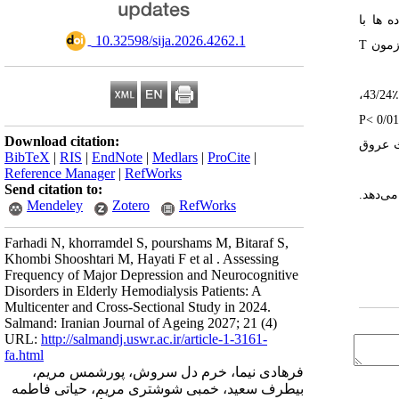
 ‌ها با
‎ 10.32598/sija.2026.4262.1
آزمون
T
٪43/24،
P
Download citation:
 عروق
BibTeX
|
RIS
|
EndNote
|
Medlars
|
ProCite
|
Reference Manager
|
RefWorks
Send citation to:
ی‌دهد.
Mendeley
Zotero
RefWorks
Farhadi N, khorramdel S, pourshams M, Bitaraf S,
Khombi Shooshtari M, Hayati F et al . Assessing
Frequency of Major Depression and Neurocognitive
Disorders in Elderly Hemodialysis Patients: A
Multicenter and Cross-Sectional Study in 2024.
Salmand: Iranian Journal of Ageing 2027; 21 (4)
URL:
http://salmandj.uswr.ac.ir/article-1-3161-
fa.html
فرهادی نیما، خرم دل سروش، پورشمس مریم،
بیطرف سعید، خمبی شوشتری مریم، حیاتی فاطمه