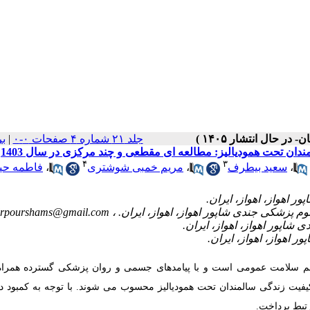
جلد ۲۱ شماره ۴ صفحات ۰-۰
|
ب
ن تحت همودیالیز: مطالعه‌ ای مقطعی و چند مرکزی در سال 1403
۴
۳
،
سعید بیطرف
،
مریم خمبی شوشتری
،
فاطمه حیا
rpourshams@gmail.com
 مهم سلامت عمومی است و با پیامدهای جسمی و روان‌ پزشکی گسترده همرا
یت زندگی سالمندان تحت همودیالیز محسوب می‌ شوند. با توجه به کمبود داد
رتبط پرداخت
.