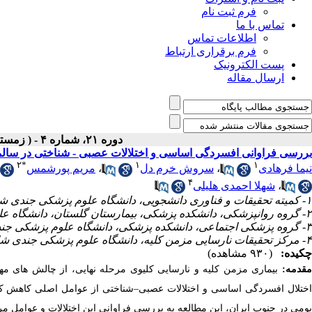
فرم ثبت نام
تماس با ما
اطلاعات تماس
فرم برقراری ارتباط
پست الکترونیک
ارسال مقاله
دوره ۲۱، شماره ۴ - ( زمستان- در حال انتشار ۱۴۰۵ )
بررسی فراوانی افسردگی اساسی و اختلالات عصبی - شناختی در سالمندا
۲
*
۱
۱
نیما فرهادی
،
سروش خرم دل
،
مریم پورشمس
۴
،
شهلا احمدی هلیلی
۱- کمیته تحقیقات و فناوری دانشجویی، دانشگاه علوم پزشکی جندی شاپور اهواز، اهواز، ایران.
۲- گروه روانپزشکی، دانشکده پزشکی، بیمارستان گلستان، دانشگاه علوم پزشکی جندی شاپور اهواز، اهواز، ایران. ،
۳- گروه پزشکی اجتماعی، دانشکده پزشکی، دانشگاه علوم پزشکی جندی شاپور اهواز، اهواز، ایران.
۴- مرکز تحقیقات نارسایی مزمن کلیه، دانشگاه علوم پزشکی جندی شاپور اهواز، اهواز، ایران.
چکیده:
(۹۳۰ مشاهده)
قدمه:
بیماری مزمن کلیه و نارسایی کلیوی مرحله نهایی، از چالش‌ های
ختلال افسردگی اساسی و اختلالات عصبی
–
شناختی از عوامل اصلی کاهش کیف
بومی در جنوب ایران، این مطالعه به بررسی فراوانی این اختلالات و عوامل م