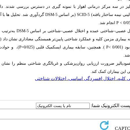
 همودیالیز در سه مرکز درمانی اهواز با نمونه ‌گیری در دسترس بررسی شدند. داده
نی نیمه ‌ساختار یافته
(
SCID-5
)
بر اساس
DSM-5
گردآوری شد. تحلیل ‌ها با 
P
انجام شد.
ال عصبی
–
شناختی عمده و اختلال عصبی
–
شناختی بر اساس
DSM-5
به‌ترتیب
 به بیماری مزمن کلیه و عملکرد شناختی پایین‌تر همبستگی معناداری نشان داد
(0/01 >
ود
(0/001 >
P
).
همچنین، سابقه بیماری ایسکمیک قلبی
(P=0/025
)،
و حوادث
شد
.
همودیالیز ضرورت ارزیابی روان‌پزشکی و غربالگری شناختی منظم را نشان م
 این بیماران کمک کند
.
یی کلیه، اختلال افسردگی اساسی، اختلالات شناختی
ا پست الکترونیک شما: