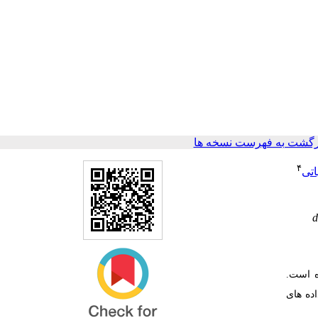
رگشت به فهرست نسخه ها
۴
تی
d
ه است.
ه‌ های