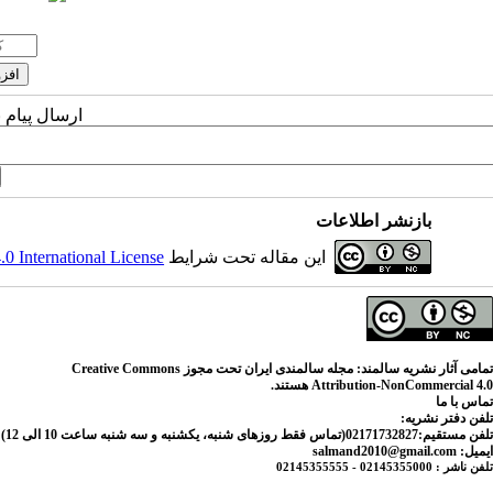
ارسال پیام 
بازنشر اطلاعات
این مقاله تحت شرایط
 International License
تمامی آثار نشریه سالمند: مجله سالمندی ایران تحت مجوز Creative Commons
Attribution-NonCommercial 4.0 هستند.
تماس با ما
تلفن دفتر نشریه:
تلفن مستقیم:02171732827(تماس فقط روزهای شنبه، یکشنبه و سه شنبه ساعت 10 الی 12) 021221800- داخلی 2827
ایمیل: salmand2010@gmail.com
تلفن ناشر : 02145355000 - 02145355555