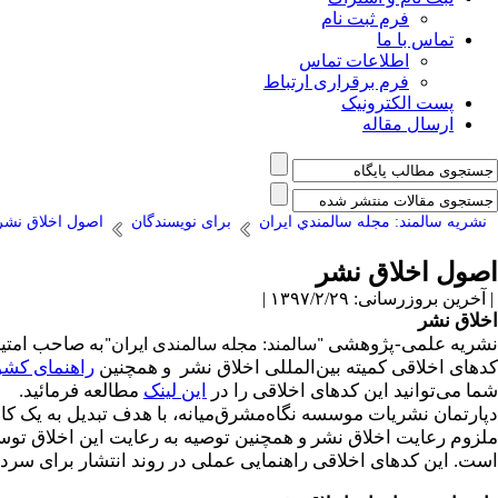
فرم ثبت نام
تماس با ما
اطلاعات تماس
فرم برقراری ارتباط
پست الکترونیک
ارسال مقاله
نشريه سالمند: مجله سالمندي ايران
برای نویسندگان
اصول اخلاق نشر
اصول اخلاق نشر
| آخرین بروزرسانی: ۱۳۹۷/۲/۲۹ |
اخلاق نشر
نشریه علمی-پژوهشی
به صاحب امتیا
"
سالمند: مجله سالمندی ایران
"
کدهای اخلاقی کمیته بین‌المللی اخلاق نشر
و همچنین
راهنمای کشو
شما می‌توانید این کدهای اخلاقی را در
این لینک
مطالعه فرمائید.
دپارتمان نشریات موسسه نگاه‌مشرق‌میانه‌، با هدف تبدیل به یک ک
ملزوم رعایت اخلاق نشر و همچنین توصیه به رعایت این اخلاق توس
است. این کدهای اخلاقی راهنمایی عملی در روند انتشار برای سرد