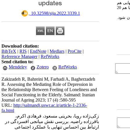
ساس تنهایی هم
به‌طور مستقیم (0/199=P<0/01, ‌β) و هم با میانجی افسردگی (‌‌β=0/183 ,P<0/001) می‌تواند موجب عملکرد اجتماعی ضعیف شود. احساس تنهایی و افسردگی با هم 20
‎ 10.32598/sija.2022.3339.1
ن شود.
Download citation:
BibTeX
|
RIS
|
EndNote
|
Medlars
|
ProCite
|
Reference Manager
|
RefWorks
Send citation to:
Mendeley
Zotero
RefWorks
Zakizadeh R, Bahreini M, Farhadi A, Bagherzadeh
R. Assessing the Mediating Role of Depression in
the Relationship Between Feeling of Loneliness and
Social Functioning in the Elderly. Salmand: Iranian
Journal of Ageing 2023; 17 (4) :580-595
URL:
http://salmandj.uswr.ac.ir/article-1-2336-
fa.html
زکی‌زاده رویا، بحرینی مسعود، فرهادی اکرم،
باقرزاده راضیه. بررسی نقش میانجی افسردگی در
ارتباط بین احساس تنهایی با عملکرد اجتماعی