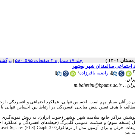
جلد ۱۷ شماره ۴ صفحات ۵۹۵-۵۸۰
|
برگشت
 اجتماعی سالمندان شهر بوشهر
۱
۳
،
راضیه باقرزاده
m.bahreini@bpums.ac.ir
 در آنان بسیار مهم است. احساس تنهایی، عملکرد اجتماعی و افسردگی، از‌جم
ن مطالعه با هدف تعیین نقش میانجی افسردگی در ارتباط بین احساس تنهایی با
ی از نوع همبستگی، 318 سالمند تحت پوشش مراکز جامع سلامت شهر بوشهر (جنوب ایران)، به روش نمونه‌گی
راسل (نسخه سوم) و سلامت عمومی گلدبرگ (حیطه‌های افسردگی و عملکرد اج
استفاده شد. برای تحلیل داده‌ها از مدل معادلات ساختاری با روش حداقل مربعات جزئی و برای آزمون مدل از نرم‌افزارGraph 3.00