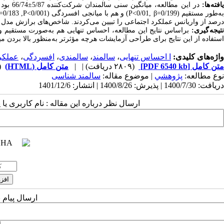
افته ها:
درصد از واریانس عملکرد اجتماعی را تبیین می‌کردند. ‌شاخص‌های برازش مدل 
نتیجه گیری:
براساس نتایج این مطالعه، احساس تنهایی هم به‌صورت مستقیم و 
استفاده از این نتایج برای طراحی آزمایشات هر‌چه مؤثرتر به‌منظور بالا بردن
واژه‌های کلیدی:
ا احساس تنهایی
،
سالمند
،
سالمندی
،
افسردگی
،
عملکر
متن کامل
[PDF 6540 kb]
(۲۸۰۹ دریافت)
| |
متن کامل (HTML)
(3072 
نوع مطالعه:
پژوهشي
| موضوع مقاله:
سالمند شناسی
دریافت: 1400/7/30 | پذیرش: 1400/8/26 | انتشار: 1401/12/6
ارسال نظر درباره این مقاله : نام کاربری ی
ارسال پیام 