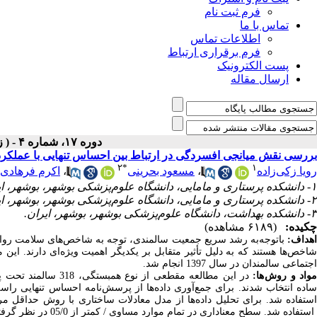
فرم ثبت نام
تماس با ما
اطلاعات تماس
فرم برقراری ارتباط
پست الکترونیک
ارسال مقاله
دوره ۱۷، شماره ۴ - ( زمستان ۱۴۰۱ )
بررسی نقش میانجی افسردگی در ارتباط بین احساس تنهایی با عملکرد
۲
*
۱
رویا زکی‌زاده
،
مسعود بحرینی
،
اکرم فرهادی
۱- دانشکده پرستاری و مامایی، دانشگاه علوم‌پزشکی بوشهر، بوشهر، ایران.
۲- دانشکده پرستاری و مامایی، دانشگاه علوم‌پزشکی بوشهر، بوشهر، ایران. ،
۳- دانشکده بهداشت، دانشگاه علوم‌پزشکی بوشهر، بوشهر، ایران.
چکیده:
(۶۱۸۹ مشاهده)
هداف:
با‌توجه‌به رشد سریع جمعیت سالمندی، توجه به شاخص‌های سلامت روان
شاخص‌ها هستند که به دلیل تأثیر متقابل بر یکدیگر اهمیت ویژه‌ای دارند. ای
اجتماعی سالمندان در سال 1397 انجام شد.
واد و روش ها:
در این مطالعه مقطع
ساده انتخاب شدند. برای جمع‌آوری داده‌ها از پرسش‌نامه احساس تنهایی 
استفاده شد. سطح معناداری در تمام موارد مساوی / کمتر از 05/0 در نظر گرفته شد.