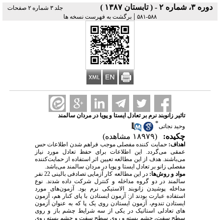
دوره ۳، شماره ۲ - ( تابستان ۱۳۸۷ )
جلد ۳ شماره ۲ صفحات
|
۵۸۸-۵۸۱
برگشت به فهرست نسخه ها
تاثیر زانوبند نرم بر تعادل ایستا و پویا در مردان سالمند
*
وحید نجاتی
چکیده:
(۱۸۹۷۹ مشاهده)
اهداف:
حمایت کننده مفصلی موجب فراهم شدن اطلاعات حس
عمقی می­‌گردد. این اطلاعات برای حفظ تعادل مورد نیاز
می‌باشند. هدف از این مطالعه تعیین اثر استفاده از حمایت‌کننده
مفصلی زانو بر تعادل ایستا و پویا در مردان سالمند می­‌باشد.
مواد و روش‌ها:
در این مطالعه کار آزمایی تصادفی بالینی 22 نفر
سالمند در دو گروه مداخله و کنترل شرکت داده شدند. نوع
مداخله پوشیدن زانوبند الاستیکی نرم بود. آزمون­‌های مورد
استفاده عبارت بودند از: آزمون ایستادن با پای کنار هم، آزمون
ایستادن تندوم، آزمون ایستادن روی یک پا که به عنوان آزمون­‌
های تعادلی استاتیک در یکی از سه شرایط چشم باز و روی
سطح سفت، چشم بسته و روی سطح سفت و چشم بسته روی