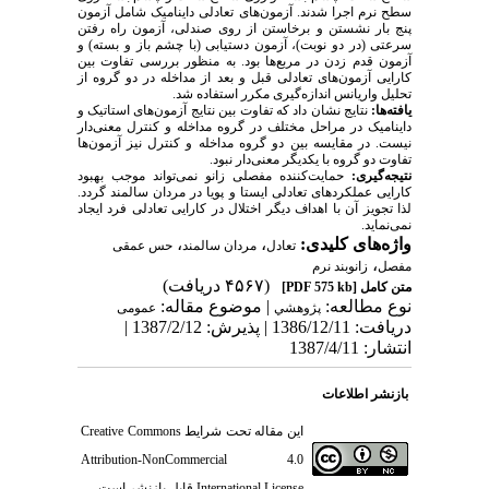
سطح نرم اجرا شدند. آزمون­‌های تعادلی داینامیک شامل آزمون
پنج بار نشستن و برخاستن از روی صندلی، آزمون راه رفتن
سرعتی (در دو نوبت)، آزمون دستیابی (با چشم باز و بسته) و
آزمون قدم زدن در مربع‌ها بود. به منظور بررسی تفاوت بین
کارایی آزمون‌های تعادلی قبل و بعد از مداخله در دو گروه از
تحلیل واریانس اندازه‌گیری مکرر استفاده شد.
یافته‌ها:
نتایج نشان داد که تفاوت بین نتایج آزمون‌های استاتیک و
داینامیک در مراحل مختلف در گروه مداخله و کنترل معنی‌دار
نیست. در مقایسه بین دو گروه مداخله و کنترل نیز آزمون‌ها
تفاوت دو گروه با یکدیگر معنی‌دار نبود.
نتیجه‌گیری:
حمایت‌کننده مفصلی زانو نمی‌­تواند موجب بهبود
کارایی عملکردهای تعادلی ایستا و پویا در مردان سالمند گردد.
لذا تجویز آن با اهداف دیگر اختلال در کارایی تعادلی فرد ایجاد
نمی­‌نماید.
واژه‌های کلیدی:
،
،
تعادل
مردان سالمند
حس عمقی
،
مفصل
زانوبند نرم
(۴۵۶۷ دریافت)
متن کامل
[PDF 575 kb]
نوع مطالعه:
| موضوع مقاله:
پژوهشي
عمومى
دریافت: 1386/12/11 | پذیرش: 1387/2/12 |
انتشار: 1387/4/11
بازنشر اطلاعات
این مقاله تحت شرایط
Creative Commons
Attribution-NonCommercial 4.0
International License
قابل بازنشر است.