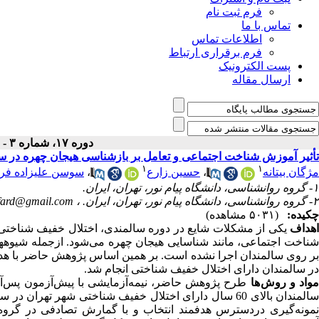
فرم ثبت نام
تماس با ما
اطلاعات تماس
فرم برقراری ارتباط
پست الکترونیک
ارسال مقاله
دوره ۱۷، شماره ۳ - ( پاییز ۱۴۰۱ )
تأثیر آموزش شناخت اجتماعی و تعامل بر بازشناسی هیجان چهره در س
۱
۱
مژگان بیتانه
،
حسین زارع
،
سوسن علیزاده فر
۱- گروه روانشناسی، دانشگاه پیام نور، تهران، ایران.
۲- گروه روانشناسی، دانشگاه پیام نور، تهران، ایران. ،
hfard@gmail.com
چکیده:
(۵۰۳۱ مشاهده)
هداف
یکی از مشکلات شایع در دوره سالمندی، اختلال خفیف شناختی
شناخت اجتماعی، مانند شناسایی هیجان چهره می‌شود. از‌جمله شیوه‏
بر روی سالمندان اجرا نشده است. بر همین اساس پژوهش حاضر با هد
در سالمندان دارای اختلال خفیف شناختی انجام شد.
واد و روش ها
طرح پژوهش حاضر، نیمه‌آزمایشی با پیش‌آزمون پس‌آز