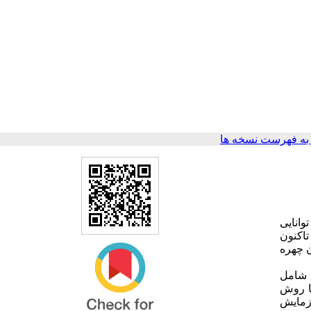
ه فهرست نسخه ها
وانایی
اکنون
 چهره
 شامل
 خفیف شناختی با روش
ند (هر گروه 20 سالمند). گروه آزمایش