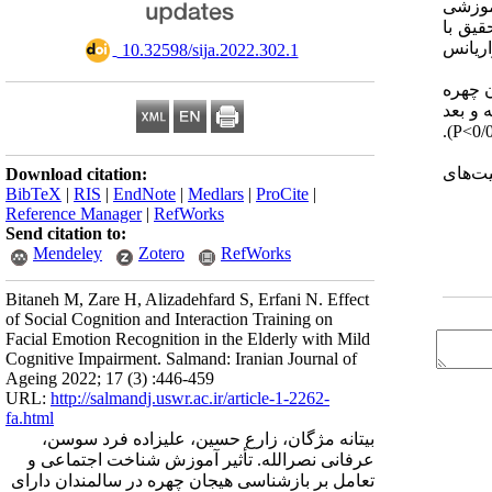
رل هیچ آموزشی
قیق با
اریانس
‎ 10.32598/sija.2022.302.1
ناسی هیجان چهره
 و بعد
از 2 ماه افزایش یافته است و آموزش شناخت اجتماعی بر بازشناسی هیجانی در سالمندان دارای اختلال خفیف شناختی تأثیر معنادار دارد (001/P<0).
یت‌های
Download citation:
BibTeX
|
RIS
|
EndNote
|
Medlars
|
ProCite
|
Reference Manager
|
RefWorks
Send citation to:
Mendeley
Zotero
RefWorks
Bitaneh M, Zare H, Alizadehfard S, Erfani N. Effect
of Social Cognition and Interaction Training on
Facial Emotion Recognition in the Elderly with Mild
Cognitive Impairment. Salmand: Iranian Journal of
Ageing 2022; 17 (3) :446-459
URL:
http://salmandj.uswr.ac.ir/article-1-2262-
fa.html
بیتانه مژگان، زارع حسین، علیزاده فرد سوسن،
عرفانی نصرالله. تأثیر آموزش شناخت اجتماعی و
تعامل بر بازشناسی هیجان چهره در سالمندان دارای