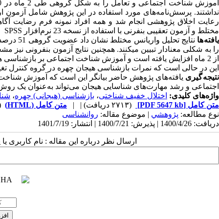
نداشتند. پرسش‌نامه‌های مورد استفاده در این پژوهش شامل آزمون ار
رعایت اخلاق پژوهشی انجام شد و همه افراد نمونه فرم رضایت آگاها
مختلط و آزمون تعقیبی بن‏فرنی با استفاده از نسخه 23 نرم‌افزار SPSS مورد تجزیه‌و‌تحلیل قرار گرفت.
افته ها
را به شکلی معنادار تبیین می‏کنند. همچنین نتایج آزمون بن‏فرونی نیز
این در حالی است که نمرات بازشناسی هیجان چهره در گروه کنترل تغی
نتیجه گیری
یافته‌های پژوهش حاضر بیانگر این است که آموزش شناخت ا
اجتماعی و رشد مهارت‌های شناسایی هیجان می‌تواند به‌عنوان یک روش
واژه‌های کلیدی:
اختلال خفیف شناختی
،
بازشناسی (هیجانی) چهره
،
شنا
متن کامل
[PDF 5647 kb]
(۲۷۱۳ دریافت)
| |
متن کامل (HTML)
(3123 
نوع مطالعه:
پژوهشي
| موضوع مقاله:
روانشناسی
دریافت: 1400/4/26 | پذیرش: 1400/7/21 | انتشار: 1401/7/19
ارسال نظر درباره این مقاله : نام کاربری ی