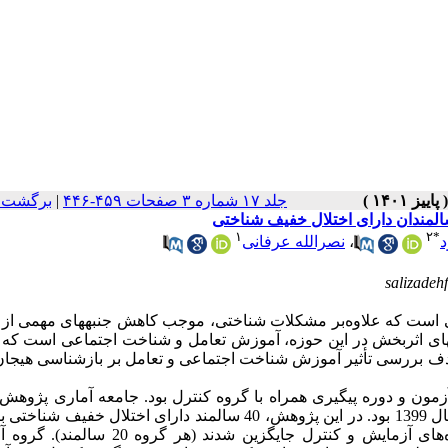
جلد ۱۷ شماره ۳ صفحات ۴۵۹-۴۴۶
|
برگشت ب
المندان دارای اختلال خفیف شناختی
۱
۲
*
د
،
نصرالله عرفانی
salizade
 است که علاوه‌بر مشکلات شناختی، موجب کاهش جنبه‏های مهمی از ت
های اثربخش در این حوزه، آموزش تعامل و شناخت اجتماعی است که ت
ف بررسی تأثیر آموزش شناخت اجتماعی و تعامل بر بازشناسی هیجان
مون و دوره پیگیری همراه با گروه کنترل بود. جامعه آماری پژوهش
سالمندان بالای 60 سال دارای اختلال خفیف شناختی شهر تهران در سال 1399 بود. در این پژوهش، 40 سالمند دارای اختلال
نمونه‌گیری دردسترس هدفمند انتخاب و با گمارش تصادفی در گروه‌های آزمایش و کنترل جایگزین شد