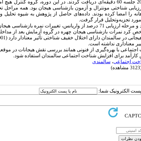
آموزش شناخت اجتماعی و تعامل را به شکل گروهی طی 2 ماه در 20 جلسه 60 دقیقه‌ای دریافت کردند. در این دوره، گروه کنت
زیابی شناختی مونترال و آزمون بازشناسی هیجان بود. همه مراحل تح
نه را امضا کرده بودند. داده‌های حاصل از پژوهش به شیوه تحلیل و
نتایج تحلیل واریانس مختلط نشان داد عضویت گروهی 51 درصد و مرحله ارزیابی 71 درصد از واریانس، تغییرات نمره بازش
 مشخص کرد نمرات بازشناسی هیجان چهره در گروه آزمایش بعد از مداخله
یر معناداری نداشته است.
جتماعی با بهره‌گیری از فنونی همانند بررسی نقش هیجانات در موقع
 کارآمد برای افزایش شناخت اجتماعی سالمندان استفاده شود.
خت اجتماعی
،
سالمندی
مشاهده)
ا پست الکترونیک شما: