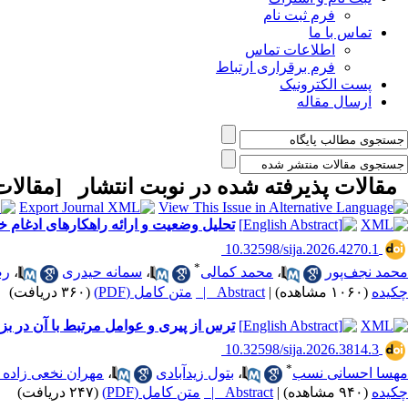
فرم ثبت نام
تماس با ما
اطلاعات تماس
فرم برقراری ارتباط
پست الکترونیک
ارسال مقاله
مقالات پذیرفته شده در نوبت انتشار [
مقالات
تحلیل وضعیت و ارائه راهکارهای ادغام خ
‎ 10.32598/sija.2026.4270.1
*
محمد نجف‌پور
،
محمد کمالی
،
سمانه حیدری
،
رض
چکیده
(۱۰۶۰ مشاهده)
|
Abstract |
متن کامل (PDF)
(۳۶۰ دریافت)
ترس از پیری و عوامل مرتبط با آن در بز
‎ 10.32598/sija.2026.3814.3
*
مهسا احسانی نسب
،
بتول زیدآبادی
،
مهران نخعی زاده 
چکیده
(۹۴۰ مشاهده)
|
Abstract |
متن کامل (PDF)
(۲۴۷ دریافت)