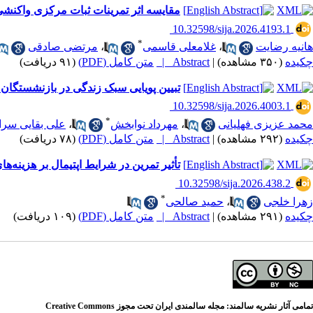
مقایسه اثر تمرینات ثبات مرکزی واکنشی
‎ 10.32598/sija.2026.4193.1
*
هانیه رضایت
،
غلامعلی قاسمی
،
مرتضی صادقی
چکیده
(۳۵۰ مشاهده)
|
Abstract |
متن کامل (PDF)
(۹۱ دریافت)
تبیین پویایی سبک زندگی در بازنشستگان 
‎ 10.32598/sija.2026.4003.1
*
محمد عزیزی فهلیانی
،
مهرداد نوابخش
،
علی بقایی سرا
چکیده
(۲۹۲ مشاهده)
|
Abstract |
متن کامل (PDF)
(۷۸ دریافت)
تأثیر تمرین در شرایط اپتیمال بر هزین
‎ 10.32598/sija.2026.438.2
*
زهرا خلجی
،
حمید صالحی
چکیده
(۲۹۱ مشاهده)
|
Abstract |
متن کامل (PDF)
(۱۰۹ دریافت)
تمامی آثار نشریه سالمند: مجله سالمندی ایران تحت مجوز Creative Commons