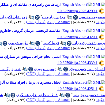
ارتباط بین راهبردهای مقابله ای و عملک
‎ 10.32598/sija.2026.4299.1
*
معصومه مقدسی
،
مجتبی آزادبخت
،
زهرا علی اکبرزاده 
چکیده
(۹۲۴ مشاهده)
|
Abstract |
متن کامل (PDF)
(۲۶۰ دریافت)
مقایسه اثربخشی درمان گروهی خاطره‌پ
‎ 10.32598/sija.2026.4320.1
*
پروین دخت رفیع زاده
،
فریبا کیانی
،
طیبه شریفی
چکیده
(۹۲۳ مشاهده)
|
Abstract |
متن کامل (PDF)
(۲۶۲ دریافت)
ایمنی انجام جراحی موهس در بیماران سا
‎ 10.32598/sija.2026.4339.1
احسان اله رحیمی موقر
،
تهمینه طهوری
،
شقایق یگانه ا
چکیده
(۹۰۷ مشاهده)
|
Abstract |
متن کامل (PDF)
(۲۷۳ دریافت)
تحلیل مسیرهای درمان افراد مبتلا به آلزای
‎ 10.32598/sija.2026.4251.1
*
محمدحسین روزبهانی
،
فاطمه حاجی علی عسگری
،
شی
چکیده
(۳۸۴ مشاهده)
|
Abstract |
متن کامل (PDF)
(۹۷ دریافت)