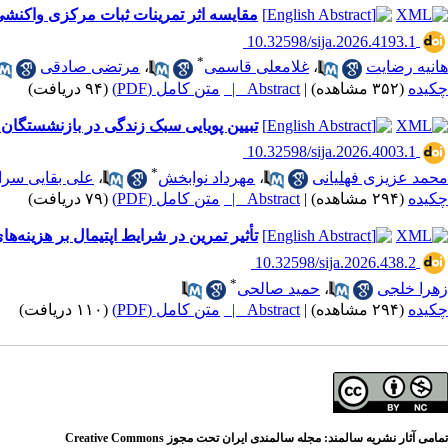
مقایسه اثر تمرینات ثبات مرکزی واکنشی
‎ 10.32598/sija.2026.4193.1
*
هانیه رضایت
،
غلامعلی قاسمی
،
مرتضی صادقی
چکیده
(۳۵۲ مشاهده)
|
Abstract |
متن کامل (PDF)
(۹۴ دریافت)
تبیین پویایی سبک زندگی در بازنشستگان 
‎ 10.32598/sija.2026.4003.1
*
محمد عزیزی فهلیانی
،
مهرداد نوابخش
،
علی بقایی سرا
چکیده
(۲۹۴ مشاهده)
|
Abstract |
متن کامل (PDF)
(۷۹ دریافت)
تأثیر تمرین در شرایط اپتیمال بر هزین
‎ 10.32598/sija.2026.438.2
*
زهرا خلجی
،
حمید صالحی
چکیده
(۲۹۴ مشاهده)
|
Abstract |
متن کامل (PDF)
(۱۱۰ دریافت)
تمامی آثار نشریه سالمند: مجله سالمندی ایران تحت مجوز Creative Commons