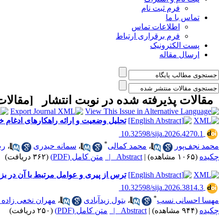
فرم ثبت نام
تماس با ما
اطلاعات تماس
فرم برقراری ارتباط
پست الکترونیک
ارسال مقاله
مقالات پذیرفته شده در نوبت انتشار [
مقالات
تحلیل وضعیت و ارائه راهکارهای ادغام خ
‎ 10.32598/sija.2026.4270.1
*
محمد نجف‌پور
،
محمد کمالی
،
سمانه حیدری
،
رض
چکیده
(۱۰۶۵ مشاهده)
|
Abstract |
متن کامل (PDF)
(۳۶۲ دریافت)
ترس از پیری و عوامل مرتبط با آن در بز
‎ 10.32598/sija.2026.3814.3
*
مهسا احسانی نسب
،
بتول زیدآبادی
،
مهران نخعی زاده 
چکیده
(۹۴۴ مشاهده)
|
Abstract |
متن کامل (PDF)
(۲۵۰ دریافت)