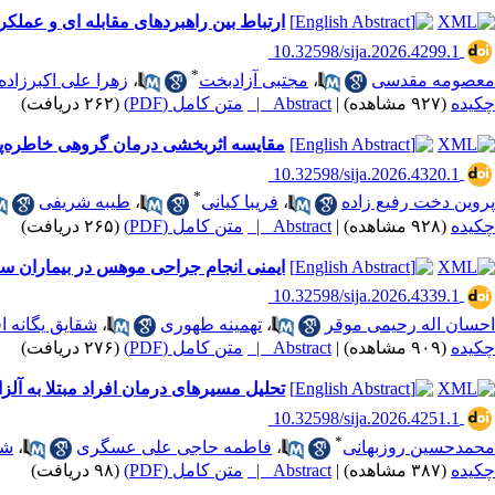
ارتباط بین راهبردهای مقابله ای و عملک
‎ 10.32598/sija.2026.4299.1
*
معصومه مقدسی
،
مجتبی آزادبخت
،
زهرا علی اکبرزاده 
چکیده
(۹۲۷ مشاهده)
|
Abstract |
متن کامل (PDF)
(۲۶۲ دریافت)
مقایسه اثربخشی درمان گروهی خاطره‌پ
‎ 10.32598/sija.2026.4320.1
*
پروین دخت رفیع زاده
،
فریبا کیانی
،
طیبه شریفی
چکیده
(۹۲۸ مشاهده)
|
Abstract |
متن کامل (PDF)
(۲۶۵ دریافت)
ایمنی انجام جراحی موهس در بیماران سا
‎ 10.32598/sija.2026.4339.1
احسان اله رحیمی موقر
،
تهمینه طهوری
،
شقایق یگانه ا
چکیده
(۹۰۹ مشاهده)
|
Abstract |
متن کامل (PDF)
(۲۷۶ دریافت)
تحلیل مسیرهای درمان افراد مبتلا به آلزای
‎ 10.32598/sija.2026.4251.1
*
محمدحسین روزبهانی
،
فاطمه حاجی علی عسگری
،
شی
چکیده
(۳۸۷ مشاهده)
|
Abstract |
متن کامل (PDF)
(۹۸ دریافت)